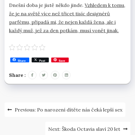
Dnešní doba je jistě někdo jinde.
Vzhledem k tomu,
že je na světě více než třicet tisíc designérů
parfému, připadá mi, že nejen každá žena, ale i
každý muž, jež za den potkám, musí vonět jinak.
Share
Post
Save
Share :
Navigace
Previous:
Po narození dítěte nás čeká lepší sex
pro
příspěvek
Next:
Škoda Octavia slaví 20 let