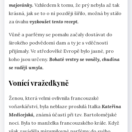
majoránky.
Vzhledem k tomu, že prý nebyla až tak
krásná, jak se to o ní později šířilo, možná by stálo
za úvahu
vyzkoušet tento recept.
Vůně a parfémy se pomalu začaly dostávat do
širokého podvědomí dam a ty je s vděčností
přijímaly. Ve středověké Evropě bylo jasné, pro
koho jsou určeny.
Bohaté vrstvy se voněly, chudina
se raději umyla.
Vonící vražedkyně
Ženou, která velmi ovlivnila francouzské
voňavkářství, byla neblaze proslulá Italka
Kateřina
Medicejská,
známá účastí při tzv. Bartolomějské
noci. Byla to manželka francouzského krále. Když
však zaváděla mírumilovné parfémy do svého