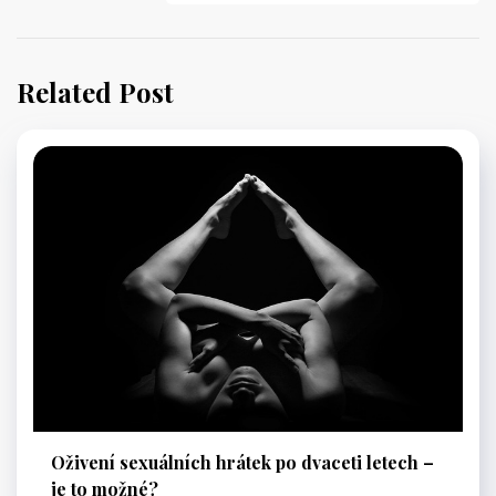
Related Post
Oživení sexuálních hrátek po dvaceti letech –
je to možné?