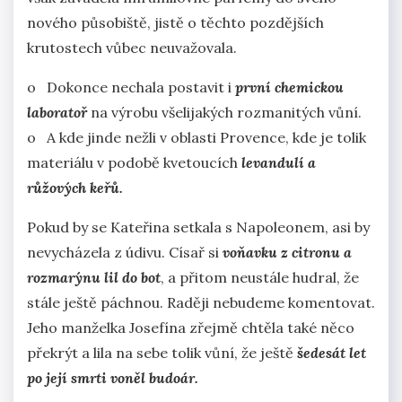
nového působiště, jistě o těchto pozdějších
krutostech vůbec neuvažovala.
o Dokonce nechala postavit i
první chemickou
laboratoř
na výrobu všelijakých rozmanitých vůní.
o A kde jinde nežli v oblasti Provence, kde je tolik
materiálu v podobě kvetoucích
levandulí a
růžových keřů.
Pokud by se Kateřina setkala s Napoleonem, asi by
nevycházela z údivu. Císař si
voňavku z citronu a
rozmarýnu lil do bot
, a přitom neustále hudral, že
stále ještě páchnou. Raději nebudeme komentovat.
Jeho manželka Josefína zřejmě chtěla také něco
překrýt a lila na sebe tolik vůní, že ještě
šedesát let
po její smrti voněl budoár.