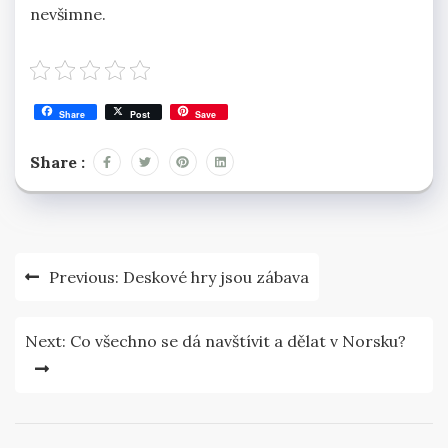
nevšimne.
Share
Post
Save
Share :
Navigace
Previous:
Deskové hry jsou zábava
pro
příspěvek
Next:
Co všechno se dá navštívit a dělat v Norsku?